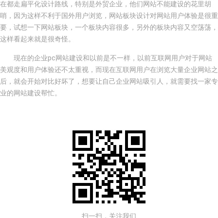
在都走扁平化设计路线，特别是外贸企业，他们网站不能建设的花里胡
哨，因为这样不利于国外用户浏览，网站板块设计对网站用户体验是很重
要，试想一下网站板块，一个板块内容很多，另外的板块内容又空荡荡，
这样看起来就是很奇怪。
现在的企业pc网站建设和以前是不一样，以前互联网用户对于网站
美观度和用户体验还不太重视，而现在互联网用户在浏览大量企业网站之
后，就会开始对比好坏了，想要让自己企业网站吸引人，就需要找一家专
业的网站建设帮忙。
扫一扫，关注我们