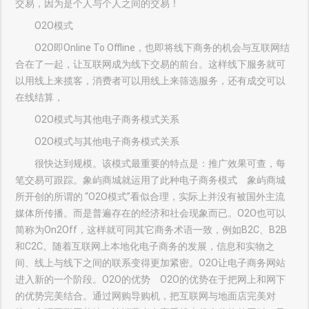
交易，因为是个人与个人之间的交易！
O2O模式
O2O即Online To Offline，也即将线下商务的机会与互联网结
合在了一起，让互联网成为线下交易的前台。这样线下服务就可
以用线上来揽客，消费者可以用线上来筛选服务，还有成交可以
在线结算，
O2O模式与其他电子商务模式关系
O2O模式与其他电子商务模式关系
很快达到规模。该模式最重要的特点是：推广效果可查，每
笔交易可跟踪。象屿商城就运用了此种电子商务模式 象屿商城
所开创的所谓的 “O2O模式”看似合理，实际上并没有被国外主流
媒体所传播。而是普遍存在的经济和社会现象而已。O2O也可以
简称为On2Off，这样就可同其它商务术语一致，例如B2C、B2B
和C2C。随着互联网上本地化电子商务的发展，信息和实物之
间、线上与线下之间的联系变得更加紧密。O2O让电子商务网站
进入新的一个阶段。O2O的优势 O2O的优势在于把网上和网下
的优势完美结合。通过网购导购机，把互联网与地面店完美对