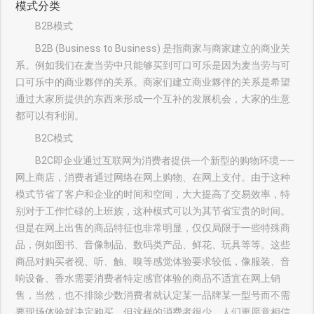
模式分类
B2B模式
B2B (Business to Business) 是指商家与商家建立的商业关
系。例如我们在麦当劳中只能够买到可口可乐是因为麦当劳与可
口可乐中的商业夥伴的关系。商家们建立商业夥伴的关系是希望
通过大家所提供的东西来形成一个互补的发展机会，大家的生意
都可以有利润。
B2C模式
B2C即企业通过互联网为消费者提供一个新型的购物环境——
网上商店，消费者通过网络在网上购物、在网上支付。由于这种
模式节省了客户和企业的时间和空间，大大提高了交易效率，特
别对于工作忙碌的上班族，这种模式可以为其节省宝贵的时间。
但是在网上出售的商品特征也非常明显，仅仅局限于一些特殊商
品，例如图书、音像制品、数码类产品、鲜花、玩具等等。这些
商品对购买者视、听、触、嗅等感觉体验要求较低，像服装、音
响设备、香水需要消费者特定感官体验的商品不适宜在网上销
售，当然，也不排除少数消费者就认定某一品牌某一型号而不需
要现场体验就决定购买，但这样的消费者很少，人们更愿意相信