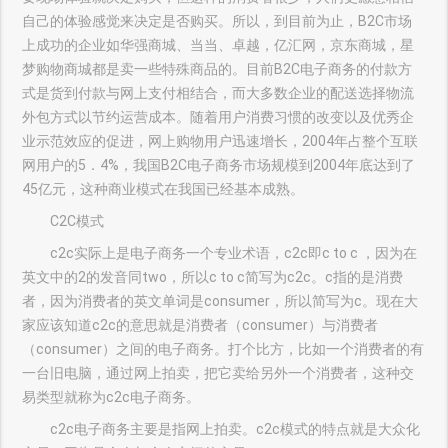
自己的体验感觉来决定是否购买。所以，到目前为止，B2C市场
上成功的企业如华强商城、当当、卓越，亿汇网，京东商城，星
梦购物商城都是卖一些特殊商品的。目前B2C电子商务的付款方
式是货到付款与网上支付相结合，而大多数企业的配送选择物流
外包方式以节约运营成本。随着用户消费习惯的改变以及优秀企
业示范效应的促进，网上购物用户迅速增长，2004年占整个互联
网用户的5．4%，我国B2C电子商务市场规模到2004年底达到了
45亿元，这种商业模式在我国已经基本成熟。
C2C模式
c2c实际上是电子商务一个专业术语，c2c即c to c ，因为在
英文中的2的发音同two，所以c to c简写为c2c。c指的是消费
者，因为消费者的英文单词是consumer，所以简写为c。现在大
家应该知道c2c的意思就是消费者（consumer）与消费者
（consumer）之间的电子商务。打个比方，比如一个消费者的有
一台旧电脑，通过网上拍卖，把它卖给另外一个消费者，这种交
易类型就称为c2c电子商务。
c2c电子商务主要是指网上拍卖。c2c模式的特点就是大众化