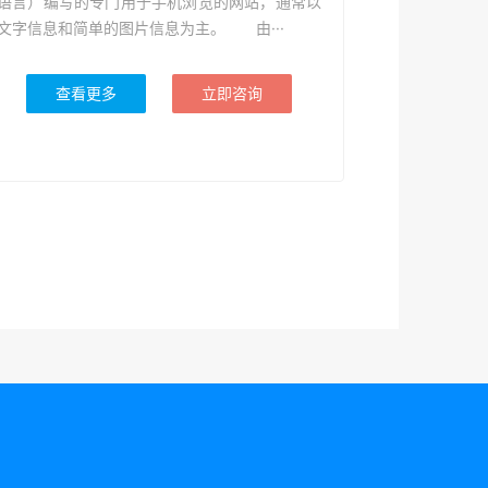
语言）编写的专门用于手机浏览的网站，通常以
文字信息和简单的图片信息为主。 由···
查看更多
立即咨询