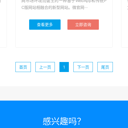
用
网市场环境而诞生的一种基于WebApp和传统P
C版网站相融合的新型网站。微官网···
查看更多
立即咨询
首页
上一页
1
下一页
尾页
感兴趣吗？