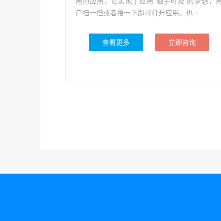
用的应用，它实现了应用“触手可及”的梦想，
户扫一扫或者搜一下即可打开应用。也···
查看更多
立即咨询