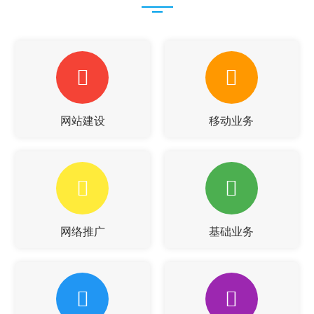
网站建设
移动业务
网络推广
基础业务