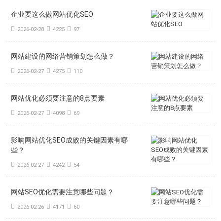
企业要这么做网站优化SEO
2026-02-28
4225
97
网站建设的网络营销策划怎么做？
2026-02-27
4275
110
网站优化必须要注意的8点要素
2026-02-27
4098
69
影响网站优化SEO成败的关键因素有哪
些？
2026-02-27
4242
54
网站SEO优化需要注意哪些问题？
2026-02-26
4171
60