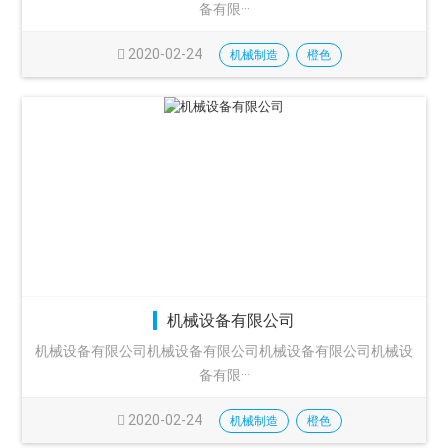
备有限···
2020-02-24
机械制造
橙色
机械设备有限公司
机械设备有限公司机械设备有限公司机械设备有限公司机械设
备有限···
2020-02-24
机械制造
橙色