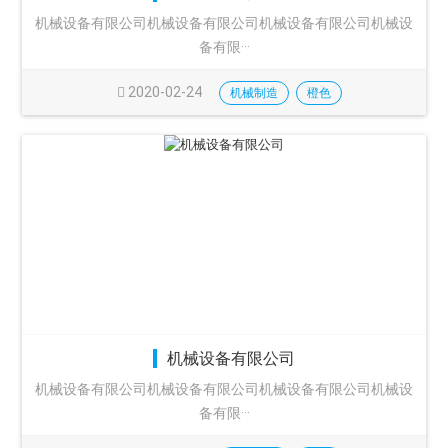
机械设备有限公司机械设备有限公司机械设备有限公司机械设
备有限···
2020-02-24
机械制造
橙色
机械设备有限公司
机械设备有限公司机械设备有限公司机械设备有限公司机械设
备有限···