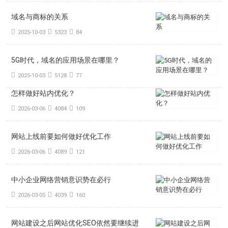
域名与商标的关系
2025-10-03
5323
84
5G时代，域名的应用场景在哪里？
2025-10-03
5128
77
怎样做好站内优化？
2026-03-06
4084
109
网站上线前要如何做好优化工作
2026-03-06
4089
121
中小企业网络营销意识势在必行
2026-03-05
4039
160
网站建设之后网站优化SEO依然要继续进