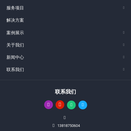
服务项目
解决方案
案例展示
关于我们
新闻中心
联系我们
联系我们
13818750604