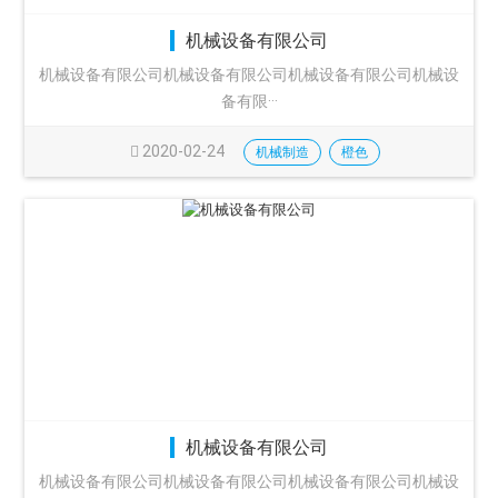
机械设备有限公司
机械设备有限公司机械设备有限公司机械设备有限公司机械设
备有限···
2020-02-24
机械制造
橙色
机械设备有限公司
机械设备有限公司机械设备有限公司机械设备有限公司机械设