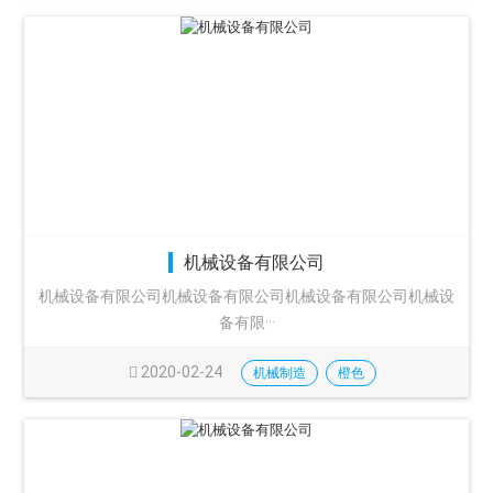
机械设备有限公司
机械设备有限公司机械设备有限公司机械设备有限公司机械设
备有限···
2020-02-24
机械制造
橙色