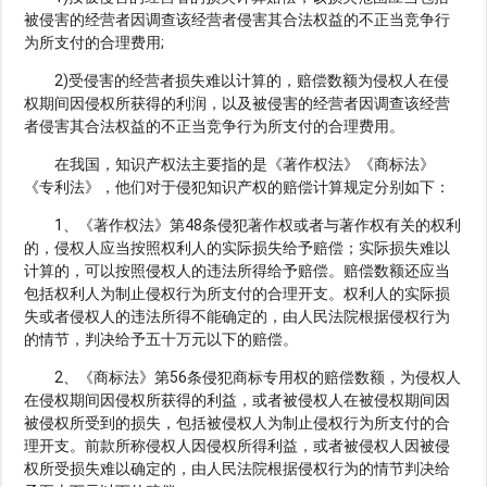
被侵害的经营者因调查该经营者侵害其合法权益的不正当竞争行
为所支付的合理费用;
2)受侵害的经营者损失难以计算的，赔偿数额为侵权人在侵
权期间因侵权所获得的利润，以及被侵害的经营者因调查该经营
者侵害其合法权益的不正当竞争行为所支付的合理费用。
在我国，知识产权法主要指的是《著作权法》《商标法》
《专利法》，他们对于侵犯知识产权的赔偿计算规定分别如下：
1、《著作权法》第48条侵犯著作权或者与著作权有关的权利
的，侵权人应当按照权利人的实际损失给予赔偿；实际损失难以
计算的，可以按照侵权人的违法所得给予赔偿。赔偿数额还应当
包括权利人为制止侵权行为所支付的合理开支。权利人的实际损
失或者侵权人的违法所得不能确定的，由人民法院根据侵权行为
的情节，判决给予五十万元以下的赔偿。
2、《商标法》第56条侵犯商标专用权的赔偿数额，为侵权人
在侵权期间因侵权所获得的利益，或者被侵权人在被侵权期间因
被侵权所受到的损失，包括被侵权人为制止侵权行为所支付的合
理开支。前款所称侵权人因侵权所得利益，或者被侵权人因被侵
权所受损失难以确定的，由人民法院根据侵权行为的情节判决给