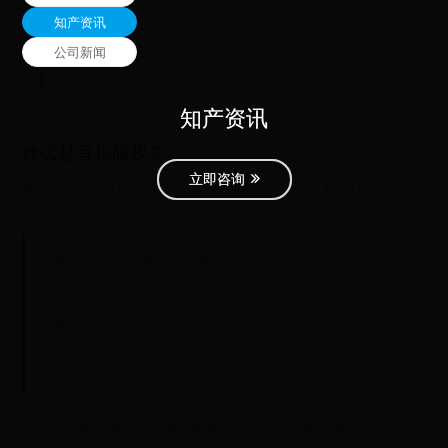
知产资讯
公司新闻
‹
›
知产资讯
知产资讯
知产资讯
知产资讯
知产资讯
什么是音乐版权？
立即咨询
立即咨询
立即咨询
立即咨询
立即咨询
2025-10-31 11:28:45
（7212）
（100）
摘要：近来音乐版权侵权事件频发，几乎引发全民围观、热
议。伴随着国家或地方各级版权主管部门打击侵权力度的加
大，各大网络音乐平台对音乐版权的争夺，优质音乐版权授
权费大幅度上升，部分音乐人敢于发声维权，音乐版权受到
前所未有之关注，但是对于音乐版权到底是什么，该如何理
解，却不甚了然。一、音乐版权概述音
近来音乐版权侵权事件频发，几乎引发全民围观、热议。伴