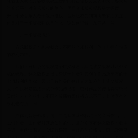
随着国家或地方各级版权主管部门打击侵权力度的加大，各大网
络音乐平台对音乐版权的争夺，优质音乐版权授权费大幅度上
升，部分音乐人敢于发声维权，音乐版权受到前所未有之关注，
但是对于音乐版权到底是什么，该如何理解，却不甚了然。
一、音乐版权概述
音乐版权是个统称概念，不同的音乐权利主体分别拥有相应
的权利内容。
我们平日所说的版权是个广义概念，其是狭义版权以及邻接
权的统称。狭义版权是指法律赋予作者对其创作作品所享有的十
七项权利的统称，因此只有作品的创作者才能称的上狭义版权
人；邻接权是指法律赋予作品传播者（或对作品的传播具有突出
贡献的人）的权利，不同的传播者因传播方式不同，其所享有的
权利也有所不同。
具体到音乐领域，词、曲是我国著作权法上的音乐作品，那
么词作者、曲作者对其所创作的词、曲分别享有狭义版权；歌手
是词、曲的演唱者，实际就是词、曲作品的传播者，因此歌手是
邻接权人，我国著作权法将歌手的这种邻接权规定为表演者权，