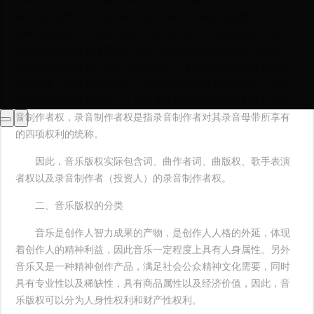
表演者权是歌手对其演唱的声音所享有的九项权利的统称；录音
制作者是将歌手演唱词、曲的声音以及和声、伴奏等进行录音、
混音最终生成录音母带的出资人，因录音制作者将歌手演唱词、
曲的实时声音录制于载体上以及混音，才使的音乐后续复制传播
成为可能，录音制作者对词、曲作品的传播具有巨大贡献，因此
录音制作者也是邻接权人，我国著作权法将这种邻接权规定为录
音制作者权，录音制作者权是指录音制作者对其录音母带所享有
‹
›
的四项权利的统称。
因此，音乐版权实际包含词、曲作者词、曲版权、歌手表演
者权以及录音制作者（投资人）的录音制作者权。
二、音乐版权的分类
音乐是创作人智力成果的产物，是创作人人格的外延，体现
着创作人的精神利益，因此音乐一定程度上具有人身属性。另外
音乐又是一种精神创作产品，满足社会公众精神文化需要，同时
具有专业性以及稀缺性，具有商品属性以及经济价值，因此，音
乐版权可以分为人身性权利和财产性权利。