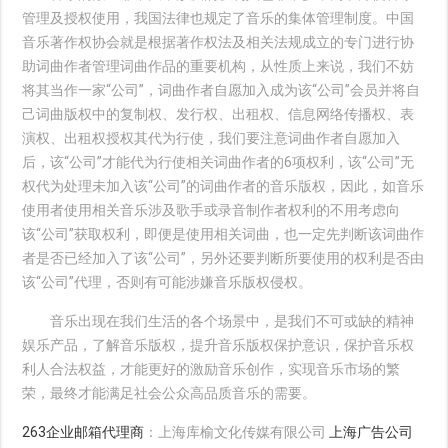
管理及授权使用，我国法律也规定了音乐的集体管理制度。中国
音乐著作权协会就是根据著作权法及相关法规成立的专门进行协
助词曲作者管理词曲作品的重要机构，从性质上来说，我们不妨
将其当作一家“公司”，词曲作者自愿加入成为该“公司”会员并将自
己词曲版权中的复制权、发行权、出租权、信息网络传播权、表
演权、出租权授权其代为行使，我们要注意词曲作者自愿加入
后，该“公司”才能代为行使相关词曲作者的6项权利，该“公司”无
权代为处理未加入该“公司”的词曲作者的音乐版权，因此，如音乐
使用者使用相关音乐涉及歌手或录音制作者权利的不用考虑向
该“公司”获取权利，即便是使用相关词曲，也一定先判断该词曲作
者是否已经加入了该“公司”，另外还要判断所要使用的权利是否由
该“公司”代理，否则有可能涉嫌音乐版权侵权。
音乐出现在我们生活的各个场景中，是我们不可或缺的精神
娱乐产品，了解音乐版权，提升音乐版权保护意识，保护音乐权
利人合法权益，才能更好的激励音乐创作，实现音乐市场的繁
荣，最终才能满足社会公众高品质音乐的需要。
263企业邮箱代理商
：上海库榆文化传媒有限公司
上海广告公司