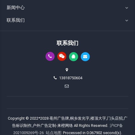
新闻中心
联系我们
联系我们
13818750604
Copyright © 2022*2028 亳州广告牌,桐乡发光字,楼顶大字,门头店招,广
告标识制作,户外广告定制-来橙网络 All Rights Reserved.
沪ICP备
2021009269号-26
站点地图
Processed in 0.067902 second(s).