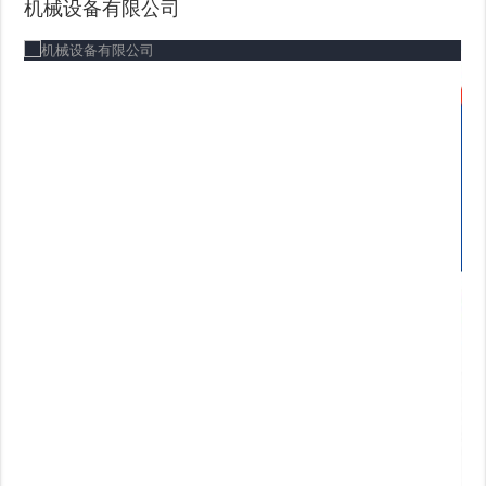
机械设备有限公司