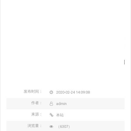
发布时间：
2020-02-24 14:09:08
作者：
admin
来源：
本站
浏览量：
（6307）