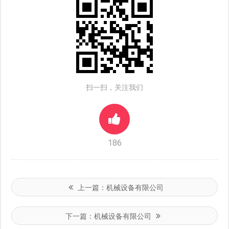
扫一扫，关注我们
186
上一篇：
机械设备有限公司
下一篇：
机械设备有限公司