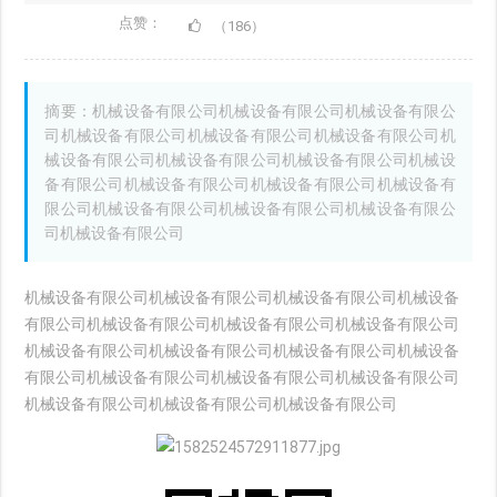
点赞：
（186）
摘要：机械设备有限公司机械设备有限公司机械设备有限公
司机械设备有限公司机械设备有限公司机械设备有限公司机
械设备有限公司机械设备有限公司机械设备有限公司机械设
备有限公司机械设备有限公司机械设备有限公司机械设备有
限公司机械设备有限公司机械设备有限公司机械设备有限公
司机械设备有限公司
机械设备有限公司机械设备有限公司机械设备有限公司机械设备
有限公司机械设备有限公司机械设备有限公司机械设备有限公司
机械设备有限公司机械设备有限公司机械设备有限公司机械设备
有限公司机械设备有限公司机械设备有限公司机械设备有限公司
机械设备有限公司机械设备有限公司机械设备有限公司