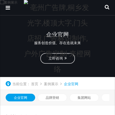
企业官网
服务创造价值、存在造就未来
立即咨询
当前位置：
首页
案例展示
企业官网
企业官网
品牌营销
集团网站
微