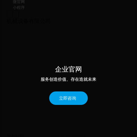
微官网
小程序
‹
›
机械设备有限公司
企业官网
企业官网
企业官网
企业官网
企业官网
服务创造价值、存在造就未来
服务创造价值、存在造就未来
服务创造价值、存在造就未来
服务创造价值、存在造就未来
服务创造价值、存在造就未来
立即咨询
立即咨询
立即咨询
立即咨询
立即咨询
发布时间：
2020-02-24 14:09:08