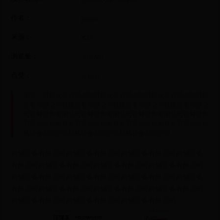
作者：
admin
来源：
本站
浏览量：
（6169）
点赞：
（194）
摘要：机械设备有限公司机械设备有限公司机械设备有限公司机械
设备有限公司机械设备有限公司机械设备有限公司机械设备有限公
司机械设备有限公司机械设备有限公司机械设备有限公司机械设备
有限公司机械设备有限公司机械设备有限公司机械设备有限公司机
械设备有限公司机械设备有限公司机械设备有限公司
机械设备有限公司机械设备有限公司机械设备有限公司机械设备
有限公司机械设备有限公司机械设备有限公司机械设备有限公司
机械设备有限公司机械设备有限公司机械设备有限公司机械设备
有限公司机械设备有限公司机械设备有限公司机械设备有限公司
机械设备有限公司机械设备有限公司机械设备有限公司