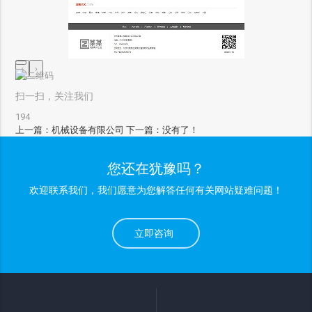
‹
›
扫一扫，关注我们
194
上一篇：
机械设备有限公司
下一篇：
没有了！
您还在犹豫吗？
欢迎联系我们，我们愿意为您解答任何有关网站疑难问题！
立即咨询