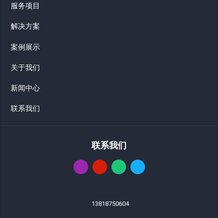
服务项目
解决方案
案例展示
关于我们
新闻中心
联系我们
联系我们
13818750604