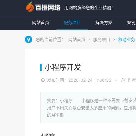
用网站演绎您的企业精髓！
网站首页
服务项目
解决方案
案例
您的当前位置：
网站首页
服务项目
移动业务
小程序开发
发布时间：2020-02-24 11:36:35
作者
摘要：小程序 小程序是一种不需要下载安装即
用户不用关心是否安装太多应用的问题。应用
的APP很