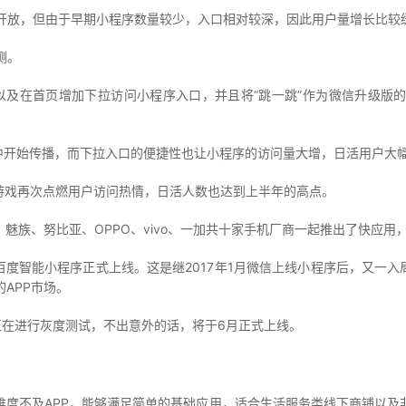
户开放，但由于早期小程序数量较少，入口相对较深，因此用户量增长比较
测。
目以及在首页增加下拉访问小程序入口，并且将“跳一跳”作为微信升级版
中开始传播，而下拉入口的便捷性也让小程序的访问量大增，日活用户大幅增长
游戏再次点燃用户访问热情，日活人数也达到上半年的高点。
魅族、努比亚、OPPO、vivo、一加共十家手机厂商一起推出了快应用
百度智能小程序正式上线。这是继2017年1月微信上线小程序后，又一入
APP市场。
正在进行灰度测试，不出意外的话，将于6月正式上线。
不及APP，能够满足简单的基础应用，适合生活服务类线下商铺以及