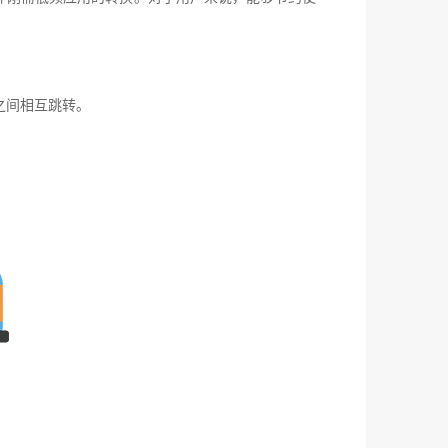
之间相互跳转。