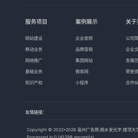
服务项目
案例展示
关于
网站建设
企业官网
公司
移动业务
品牌营销
企业
网络推广
集团网站
发展
基础业务
微官网
荣誉
知识产权
小程序
合作
友情链接：
Copyright © 2022*2028 亳州广告牌,桐乡发光字,楼顶大
Processed in 0.141298 second(s).