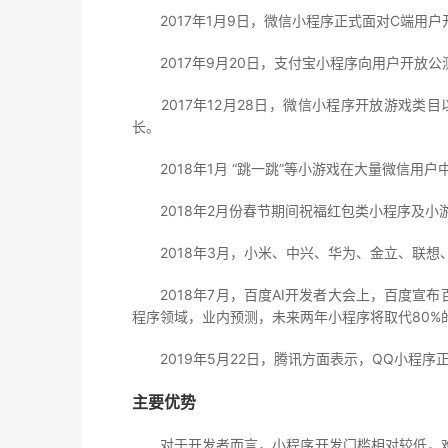
2017年1月9日，微信小程序正式面对C端用
2017年9月20日，支付宝小程序向用户开放公
2017年12月28日，微信小程序开放游戏类
长。
2018年1月 “跳一跳”等小游戏在大量微信用户
2018年2月份春节期间祝福红包类小程序及小
2018年3月，小米、中兴、华为、金立、联想、
2018年7月，百度AI开发者大会上，百度宣布
程序领域，业内预测，未来两年小程序将取代80%的
2019年5月22日，腾讯方面表示，QQ小程序
主要优势
对于开发者而言，小程序开发门槛相对较低，难度