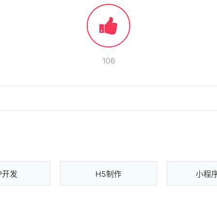
106
P开发
H5制作
小程