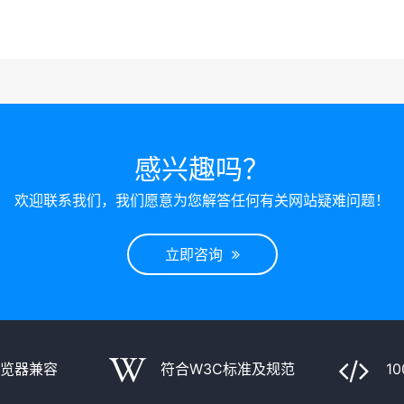
感兴趣吗？
欢迎联系我们，我们愿意为您解答任何有关网站疑难问题！
立即咨询
浏览器兼容
符合W3C标准及规范
1