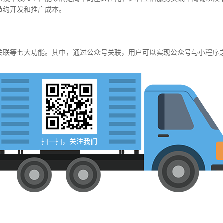
节约开发和推广成本。
联等七大功能。其中，通过公众号关联，用户可以实现公众号与小程序
扫一扫，关注我们